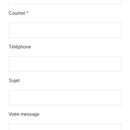
Courriel *
Please leave this field empty.
Téléphone
Sujet
Votre message