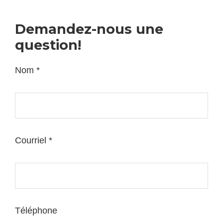
Demandez-nous une
question!
Nom *
Courriel *
Please leave this field empty.
Téléphone