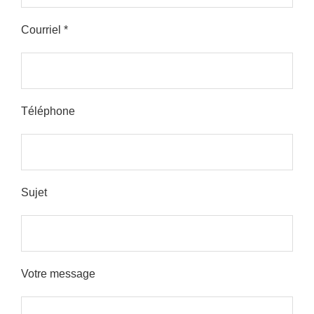
Courriel *
Please leave this field empty.
Téléphone
Sujet
Votre message