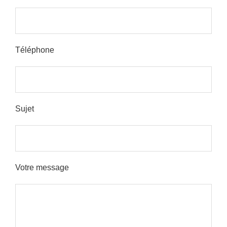
Please leave this field empty.
Téléphone
Sujet
Votre message