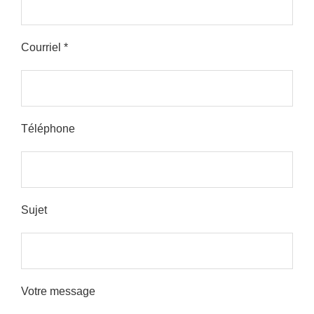
Courriel *
Please leave this field empty.
Téléphone
Sujet
Votre message